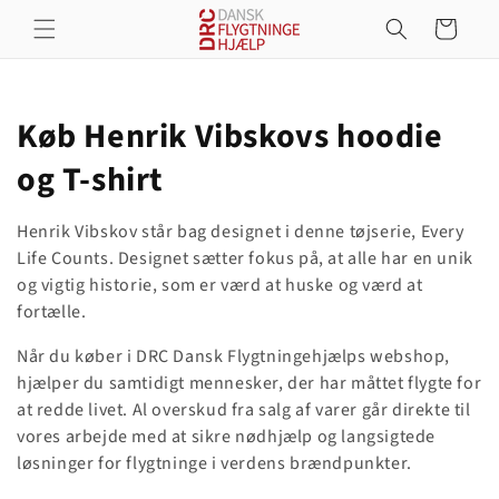
Gå til
Indkøbskurv
indhold
K
Køb Henrik Vibskovs hoodie
o
og T-shirt
l
Henrik Vibskov står bag designet i denne tøjserie, Every
l
Life Counts. Designet sætter fokus på, at alle har en unik
og vigtig historie, som er værd at huske og værd at
e
fortælle.
k
Når du køber i DRC Dansk Flygtningehjælps webshop,
hjælper du samtidigt mennesker, der har måttet flygte for
t
at redde livet. Al overskud fra salg af varer går direkte til
i
vores arbejde med at sikre nødhjælp og langsigtede
løsninger for flygtninge i verdens brændpunkter.
o