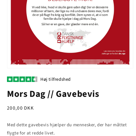
Åbn
mediet
Høj tilfredshed
1
i
modus
Mors Dag // Gavebevis
Normalpris
200,00 DKK
Med dette gavebevis hjælper du mennesker, der har måttet
flygte for at redde livet.