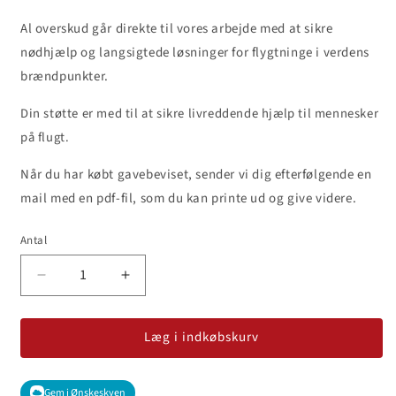
Al overskud går direkte til vores arbejde med at sikre
nødhjælp og langsigtede løsninger for flygtninge i verdens
brændpunkter.
Din støtte er med til at sikre livreddende hjælp til mennesker
på flugt.
Når du har købt gavebeviset, sender vi dig efterfølgende en
mail med en pdf-fil, som du kan printe ud og give videre.
Antal
Reducer
Øg
antallet
antallet
for
for
Læg i indkøbskurv
Mors
Mors
Dag
Dag
//
//
Gavebevis
Gem i Ønskeskyen
Gavebevis